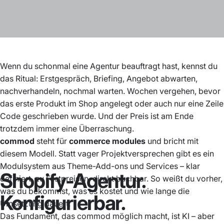
Wenn du schonmal eine Agentur beauftragt hast, kennst du
das Ritual: Erstgespräch, Briefing, Angebot abwarten,
nachverhandeln, nochmal warten. Wochen vergehen, bevor
das erste Produkt im Shop angelegt oder auch nur eine Zeile
Code geschrieben wurde. Und der Preis ist am Ende
trotzdem immer eine Überraschung.
commod
steht für
commerce modules
und bricht mit
diesem Modell. Statt vager Projektversprechen gibt es ein
Modulsystem aus Theme-Add-ons und Services – klar
Shopify-Agentur.
definiert, zu Festpreisen, direkt buchbar. So weißt du vorher,
was du bekommst, was es kostet und wie lange die
Konfigurierbar.
Umsetzung dauert.
Das Fundament, das commod möglich macht, ist KI – aber