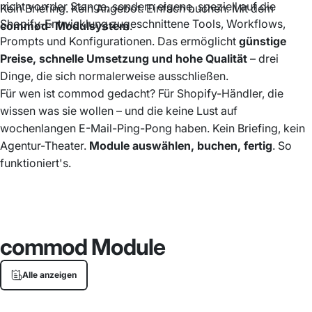
nicht von der Stange, sondern eigene, speziell auf die
Kein Briefing. Kein Angebot. Einfach buchen. Mit dem
Shopify-Entwicklung zugeschnittene Tools, Workflows,
commod
Modulsystem
.
®
Prompts und Konfigurationen. Das ermöglicht
günstige
Preise, schnelle Umsetzung und hohe Qualität
– drei
Dinge, die sich normalerweise ausschließen.
Für wen ist commod gedacht? Für Shopify-Händler, die
wissen was sie wollen – und die keine Lust auf
wochenlangen E-Mail-Ping-Pong haben. Kein Briefing, kein
Agentur-Theater.
Module auswählen, buchen, fertig
.
So
funktioniert's
.
commod
Module
Alle anzeigen