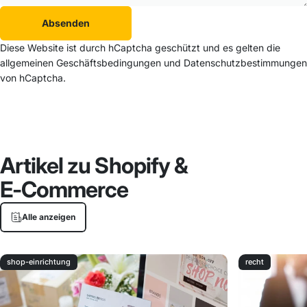
Absenden
Absenden
Nachricht
Diese Website ist durch hCaptcha geschützt und es gelten die
allgemeinen Geschäftsbedingungen
und
Datenschutzbestimmungen
von hCaptcha.
Artikel
zu
Shopify
&
E-Commerce
Alle anzeigen
shop-einrichtung
recht