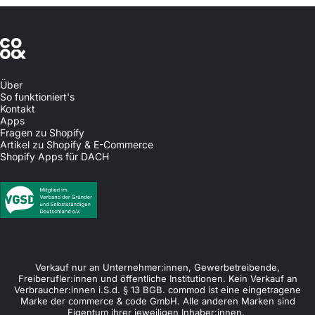
commerce & code
Über
So funktioniert's
Kontakt
Apps
Fragen zu Shopify
Artikel zu Shopify & E-Commerce
Shopify Apps für DACH
© 2026 commerce & code GmbH. Alle Preise zzgl. Mehrwertsteuer.
Verkauf nur an Unternehmer:innen, Gewerbetreibende,
Freiberufler:innen und öffentliche Institutionen. Kein Verkauf an
Verbraucher:innen i.S.d. § 13 BGB. commod ist eine eingetragene
Marke der commerce & code GmbH. Alle anderen Marken sind
Eigentum ihrer jeweiligen Inhaber:innen.